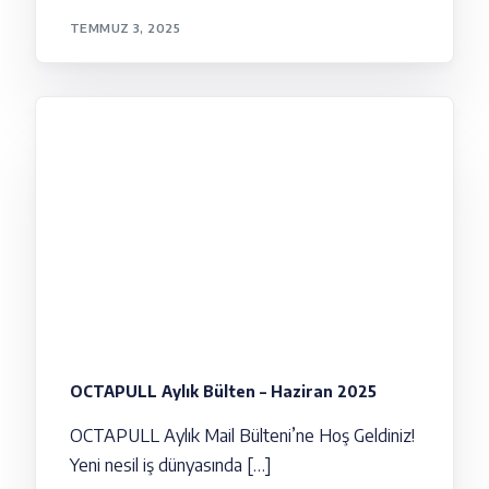
TEMMUZ 3, 2025
OCTAPULL Aylık Bülten – Haziran 2025
OCTAPULL Aylık Mail Bülteni’ne Hoş Geldiniz!
Yeni nesil iş dünyasında […]