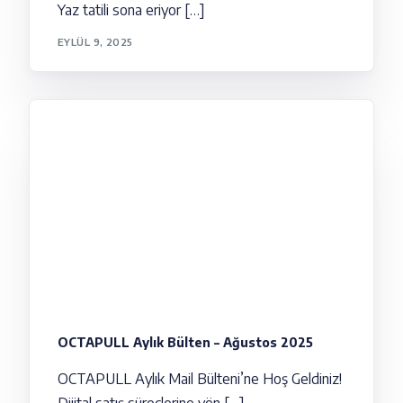
Yaz tatili sona eriyor […]
EYLÜL 9, 2025
OCTAPULL Aylık Bülten – Ağustos 2025
OCTAPULL Aylık Mail Bülteni’ne Hoş Geldiniz!