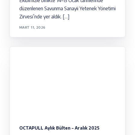
Ekibimizle birlikte 14–15 Ocak tarihlerinde
düzenlenen Savunma Sanayii Yetenek Yönetimi
Zirvesi’nde yer aldık. […]
MART 11, 2026
OCTAPULL Aylık Bülten – Aralık 2025