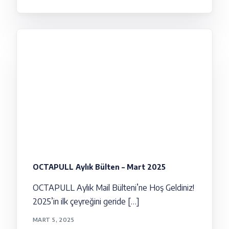
OCTAPULL Aylık Bülten – Mart 2025
OCTAPULL Aylık Mail Bülteni’ne Hoş Geldiniz!
2025’in ilk çeyreğini geride […]
MART 5, 2025